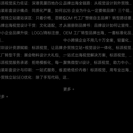
标派视觉实力佐证：深港莞厦四地办公...
品牌出海全链路：从视觉设计到外贸独...
包装彩盒设计痛点：同质化严重，如何...
B2B 企业为什么一定要做品牌？三个现...
外贸独立站建站误区：只看价格，忽略S...
ODM 代工厂想做自主品牌？转型路径要..
品牌出海视觉设计干货：文化适配，才...
从画册到品牌书：品牌设计如何让宣传...
中小企业品牌升级：LOGO/商标注册，
OEM 工厂转型品牌出海，一套标准化品..
...
中小跨境企业不用几十万全案，轻量化...
深圳设计资源赋能：标派视觉，让品牌...
外贸独立站+视觉设计一体化，标派视觉..
工厂转型干货：展会物料设计大礼包，...
一站式出海视觉解决方案，标派视觉，...
标派视觉服务承诺：拒绝模板化，每一...
聚焦微型VI设计，标派视觉，助力中小...
包装彩盒设计与印刷：一站式服务，省...
拒绝低价内卷！标派视觉，用专业出海...
外贸独立站SEO优化：除了手写代码，这...
更多 +
多 +