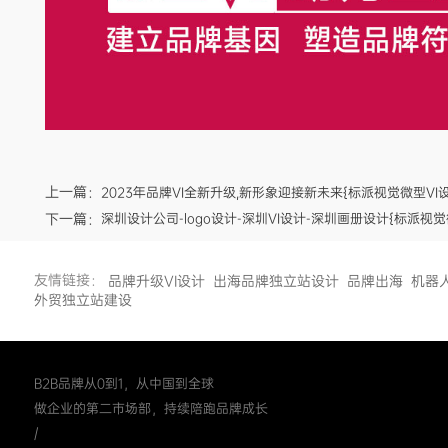
上一篇：
2023年品牌VI全新升级,新形象迎接新未来{标派视觉微型VI设
下一篇：
深圳设计公司-logo设计-深圳VI设计-深圳画册设计{标派视觉
友情链接：
品牌升级VI设计
出海品牌独立站设计
品牌出海
机器
外贸独立站建设
B2B品牌从0到1，从中国到全球
做企业的第二市场部，持续陪跑品牌成长
/