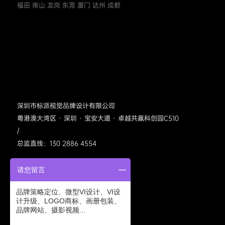
福田 南山 龙岗 东莞 厦门 达州 成都
深圳市标派视觉品牌设计有限公司
粤港澳大湾区 · 深圳 · 宝安大道 · 卓越共赢科创园C510
/
总监直线：130 2886 4554
请您留言
品牌策略定位、微型VI设计、VI设
计升级、LOGO商标、画册包装、
品牌网站、摄影视频...