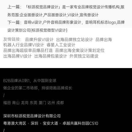
上一篇：
「标派视觉品牌设计」是一家专业品牌视觉设计传播机构,服
务范围:企业画册设计,产品画册设计,VI设计,宣传册设计
下一篇：
音响vi设计,户外音响品牌形象设计，音响耳机标志logo,品牌
设计策划公司{标派视觉微型VI设计}
友情链接：
品牌升级VI设计
出海品牌独立站设计
品牌出海
机器人行业品牌VI设计
睿星人工业设计
品牌出海超级单品爆品打造
品牌出海全案设计策划定位
出海品牌VI设计
出海品牌包装设计
外贸独立站建设
B2B品牌从0到1，从中国到全球
做企业的第二市场部，持续陪跑品牌成长
/
福田 南山 龙岗 东莞 厦门 达州 成都
深圳市标派视觉品牌设计有限公司
粤港澳大湾区 · 深圳 · 宝安大道 · 卓越共赢科创园C510
/