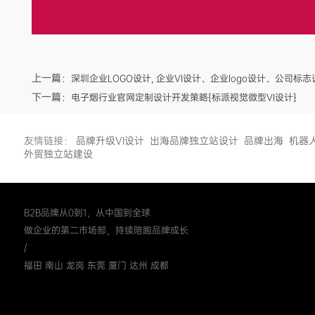
上一篇：
深圳企业LOGO设计, 企业VI设计、企业logo设计、公司
下一篇：
电子烟行业官网定制设计开发策略{标派视觉微型VI设计}
友情链接：
品牌升级VI设计
出海品牌独立站设计
品牌出海
机器
外贸独立站建设
B2B品牌从0到1，从中国到全球
做企业的第二市场部，持续陪跑品牌成长
/
福田 南山 龙岗 东莞 厦门 达州 成都