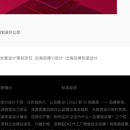
牌策划设计公司
全案设计策划定位
出海品牌VI设计
出海品牌包装设计
案例展示
标派动态
微型VI设计干货：分阶段执行，让品牌...
从 LOGO 到 VI 到画册 —— 品牌视觉...
标派视觉实力佐证：深港莞厦四地办公...
品牌出海全链路：从视觉设计到外贸独...
包装彩盒设计痛点：同质化严重，如何...
B2B 企业为什么一定要做品牌？三个现...
外贸独立站建站误区：只看价格，忽略S...
ODM 代工厂想做自主品牌？转型路径要..