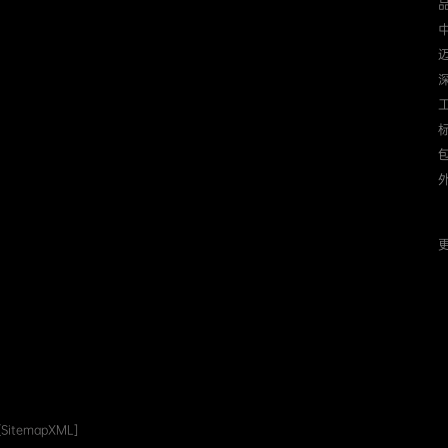
迈
更
[SitemapXML]