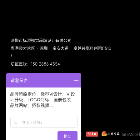
深圳市标派视觉品牌设计有限公司
粤港澳大湾区 · 深圳 · 宝安大道 · 卓越共赢科创园C510
/
总监直线：130 2886 4554
请您留言
品牌策略定位、微型VI设计、VI设
计升级、LOGO商标、画册包装、
品牌网站、摄影视频...
标派视觉公众号
©2005-2022 bpvis.cn
粤ICP备11040413号
[SiteMap]
51La
提交