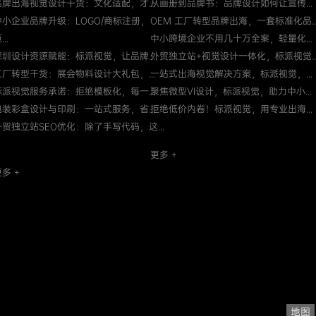
品牌出海视觉设计干货：文化适配，才...
从画册到品牌书：品牌设计如何让宣传...
中小企业品牌升级：LOGO/商标注册，
OEM 工厂转型品牌出海，一套标准化品..
...
中小跨境企业不用几十万全案，轻量化...
深圳设计资源赋能：标派视觉，让品牌...
外贸独立站+视觉设计一体化，标派视觉..
工厂转型干货：展会物料设计大礼包，...
一站式出海视觉解决方案，标派视觉，...
标派视觉服务承诺：拒绝模板化，每一...
聚焦微型VI设计，标派视觉，助力中小...
包装彩盒设计与印刷：一站式服务，省...
拒绝低价内卷！标派视觉，用专业出海...
外贸独立站SEO优化：除了手写代码，这...
更多 +
多 +
地图