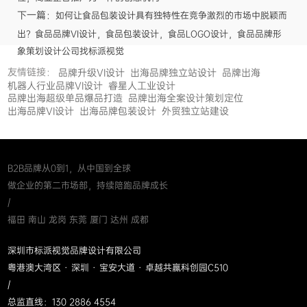
下一篇：
如何让食品包装设计具有独特性在竞争激烈的市场中脱颖而
出？食品品牌VI设计，食品包装设计，食品LOGO设计，食品品牌形
象策划设计公司找标派视觉
友情链接：
品牌升级VI设计
出海品牌独立站设计
品牌出海
机器人行业品牌VI设计
睿星人工业设计
品牌出海超级单品爆品打造
品牌出海全案设计策划定位
出海品牌VI设计
出海品牌包装设计
外贸独立站建设
B2B品牌从0到1，从中国到全球
做企业的第二市场部，持续陪跑品牌成长
/
福田 南山 龙岗 东莞 厦门 达州 成都
深圳市标派视觉品牌设计有限公司
粤港澳大湾区 · 深圳 · 宝安大道 · 卓越共赢科创园C510
/
总监直线：130 2886 4554