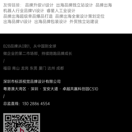
友情链接：
品牌升级VI设计
出海品牌独立站设计
品牌出海
机器人行业品牌VI设计
睿星人工业设计
品牌出海超级单品爆品打造
品牌出海全案设计策划定位
出海品牌VI设计
出海品牌包装设计
外贸独立站建设
B2B品牌从0到1，从中国到全球
做企业的第二市场部，持续陪跑品牌成长
/
福田 南山 龙岗 东莞 厦门 达州 成都
深圳市标派视觉品牌设计有限公司
粤港澳大湾区 · 深圳 · 宝安大道 · 卓越共赢科创园C510
/
总监直线：130 2886 4554