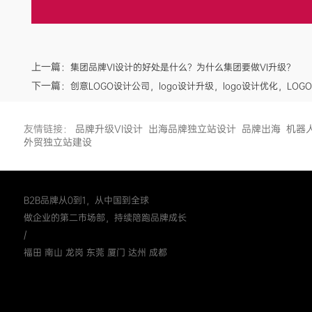
上一篇：
集团品牌VI设计的好处是什么？为什么集团要做VI升级？
下一篇：
创意LOGO设计公司，logo设计升级，logo设计优化，LO
友情链接：
品牌升级VI设计
出海品牌独立站设计
品牌出海
机器
外贸独立站建设
B2B品牌从0到1，从中国到全球
做企业的第二市场部，持续陪跑品牌成长
/
福田 南山 龙岗 东莞 厦门 达州 成都