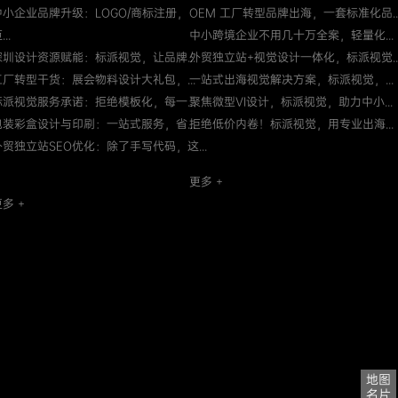
中小企业品牌升级：LOGO/商标注册，
OEM 工厂转型品牌出海，一套标准化品..
...
中小跨境企业不用几十万全案，轻量化...
深圳设计资源赋能：标派视觉，让品牌...
外贸独立站+视觉设计一体化，标派视觉..
工厂转型干货：展会物料设计大礼包，...
一站式出海视觉解决方案，标派视觉，...
标派视觉服务承诺：拒绝模板化，每一...
聚焦微型VI设计，标派视觉，助力中小...
包装彩盒设计与印刷：一站式服务，省...
拒绝低价内卷！标派视觉，用专业出海...
外贸独立站SEO优化：除了手写代码，这...
更多 +
多 +
地图
名片