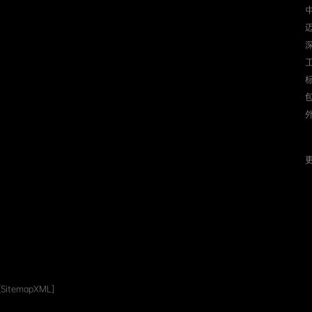
迈
更
[SitemapXML]