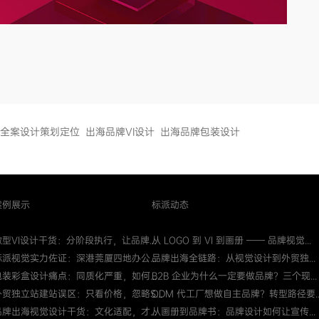
全案设计策划定位
出海品牌VI设计
出海品牌包装设计
案例展示
标派动态
微型VI设计干货：分阶段执行，让品牌...
从 LOGO 到 VI 到画册 —— 品牌视觉...
标派视觉实力佐证：深港莞厦四地办公...
品牌出海全链路：从视觉设计到外贸独...
包装彩盒设计痛点：同质化严重，如何...
B2B 企业为什么一定要做品牌？三个现...
外贸独立站建站误区：只看价格，忽略S...
ODM 代工厂想做自主品牌？转型路径要..
品牌出海视觉设计干货：文化适配，才...
从画册到品牌书：品牌设计如何让宣传...