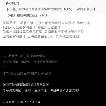
{标派视觉}
下一篇：
标派视觉专业提供品牌战略规划（BPS）、品牌形象设计
（VIS）和品牌终端落地（BCS）
友情链接：
品牌升级VI设计
出海品牌独立站设计
品牌出海
机器人行业品牌VI设计
睿星人工业设计
品牌出海超级单品爆品打造
品牌出海全案设计策划定位
出海品牌VI设计
出海品牌包装设计
外贸独立站建设
B2B品牌从0到1，从中国到全球
做企业的第二市场部，持续陪跑品牌成长
/
福田 南山 龙岗 东莞 厦门 达州 成都
深圳市标派视觉品牌设计有限公司
粤港澳大湾区 · 深圳 · 宝安大道 · 卓越共赢科创园C510
/
总监直线：130 2886 4554