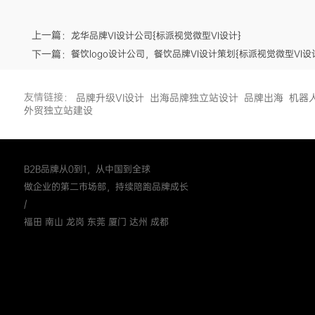
上一篇：
龙华品牌VI设计公司{标派视觉微型VI设计}
下一篇：
餐饮logo设计公司，餐饮品牌VI设计策划{标派视觉微型VI设
友情链接：
品牌升级VI设计
出海品牌独立站设计
品牌出海
机器
外贸独立站建设
B2B品牌从0到1，从中国到全球
做企业的第二市场部，持续陪跑品牌成长
/
福田 南山 龙岗 东莞 厦门 达州 成都