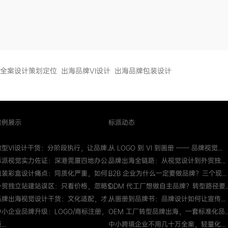
全案设计策划定位
出海品牌VI设计
出海品牌包装设计
案例展示
标派动态
微型VI设计干货：分阶段执行，让品牌...
从 LOGO 到 VI 到画册 —— 品牌视觉...
标派视觉实力佐证：深港莞厦四地办公...
品牌出海全链路：从视觉设计到外贸独...
包装彩盒设计痛点：同质化严重，如何...
B2B 企业为什么一定要做品牌？三个现...
外贸独立站建站误区：只看价格，忽略S...
ODM 代工厂想做自主品牌？转型路径要..
品牌出海视觉设计干货：文化适配，才...
从画册到品牌书：品牌设计如何让宣传...
中小企业品牌升级：LOGO/商标注册，
OEM 工厂转型品牌出海，一套标准化品..
...
中小跨境企业不用几十万全案，轻量化...