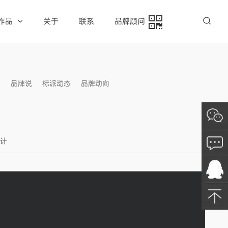
作品
关于
联系
品牌顾问
例
品牌说
标派动态
品牌动向
信息发布
设计