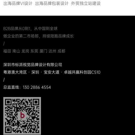
出海品牌VI设计
出海品牌包装设计
外贸独立站建设
B2B品牌从0到1，从中国到全球
做企业的第二市场部，持续陪跑品牌成长
/
福田 南山 龙岗 东莞 厦门 达州 成都
深圳市标派视觉品牌设计有限公司
粤港澳大湾区 · 深圳 · 宝安大道 · 卓越共赢科创园C510
/
总监直线：130 2886 4554