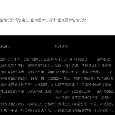
全案设计策划定位
出海品牌VI设计
出海品牌包装设计
案例展示
标派动态
微型VI设计干货：分阶段执行，让品牌...
从 LOGO 到 VI 到画册 —— 品牌视觉...
标派视觉实力佐证：深港莞厦四地办公...
品牌出海全链路：从视觉设计到外贸独...
包装彩盒设计痛点：同质化严重，如何...
B2B 企业为什么一定要做品牌？三个现...
外贸独立站建站误区：只看价格，忽略S...
ODM 代工厂想做自主品牌？转型路径要..
品牌出海视觉设计干货：文化适配，才...
从画册到品牌书：品牌设计如何让宣传...
中小企业品牌升级：LOGO/商标注册，
OEM 工厂转型品牌出海，一套标准化品..
...
中小跨境企业不用几十万全案，轻量化...
深圳设计资源赋能：标派视觉，让品牌...
外贸独立站+视觉设计一体化，标派视觉..
工厂转型干货：展会物料设计大礼包，...
一站式出海视觉解决方案，标派视觉，...