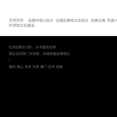
友情链接：
品牌升级VI设计
出海品牌独立站设计
品牌出海
机器
外贸独立站建设
B2B品牌从0到1，从中国到全球
做企业的第二市场部，持续陪跑品牌成长
/
福田 南山 龙岗 东莞 厦门 达州 成都