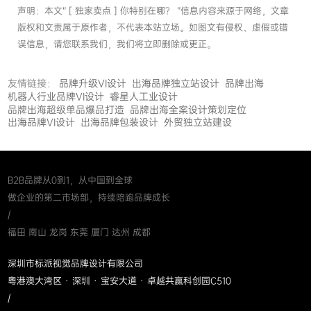
声明：本文“ [ 独家卖点 ] 你特别在哪？ ”信息内容来源于网络，文章
版权和文责属于原作者，不代表本站立场。如图文有侵权、虚假或错
误信息，请您联系我们，我们将立即删除或更正。
友情链接：
品牌升级VI设计
出海品牌独立站设计
品牌出海
机器人行业品牌VI设计
睿星人工业设计
品牌出海超级单品爆品打造
品牌出海全案设计策划定位
出海品牌VI设计
出海品牌包装设计
外贸独立站建设
B2B品牌从0到1，从中国到全球
做企业的第二市场部，持续陪跑品牌成长
/
福田 南山 龙岗 东莞 厦门 达州 成都
深圳市标派视觉品牌设计有限公司
粤港澳大湾区 · 深圳 · 宝安大道 · 卓越共赢科创园C510
/