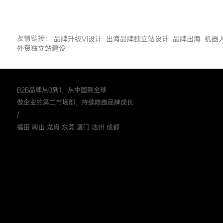
友情链接：
品牌升级VI设计
出海品牌独立站设计
品牌出海
机器
外贸独立站建设
B2B品牌从0到1，从中国到全球
做企业的第二市场部，持续陪跑品牌成长
/
福田 南山 龙岗 东莞 厦门 达州 成都