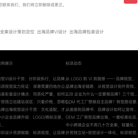
请您联系我们，我们将立即删除或更正。
全案设计策划定位
出海品牌VI设计
出海品牌包装设计
案例展示
标派动态
微型VI设计干货：分阶段执行，让品牌...
从 LOGO 到 VI 到画册 —— 品牌视觉...
标派视觉实力佐证：深港莞厦四地办公...
品牌出海全链路：从视觉设计到外贸独...
包装彩盒设计痛点：同质化严重，如何...
B2B 企业为什么一定要做品牌？三个现...
外贸独立站建站误区：只看价格，忽略S...
ODM 代工厂想做自主品牌？转型路径要..
品牌出海视觉设计干货：文化适配，才...
从画册到品牌书：品牌设计如何让宣传...
中小企业品牌升级：LOGO/商标注册，
OEM 工厂转型品牌出海，一套标准化品..
...
中小跨境企业不用几十万全案，轻量化...
深圳设计资源赋能：标派视觉，让品牌...
外贸独立站+视觉设计一体化，标派视觉..