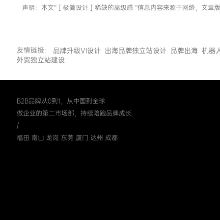
声明：本文“ [ 极简设计 ] 稀缺的高级感 ”信息内容来源于网络
友情链接：
品牌升级VI设计
出海品牌独立站设计
品牌出海
机器
外贸独立站建设
B2B品牌从0到1，从中国到全球
做企业的第二市场部，持续陪跑品牌成长
/
福田 南山 龙岗 东莞 厦门 达州 成都