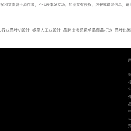
，文章版权和文责属于原作者，不代表本站立场。如图文有侵权、虚假或错误信息，
人行业品牌VI设计
睿星人工业设计
品牌出海超级单品爆品打造
品牌出海
迈