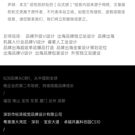
声明：本文“ 给恰到好处的 [ 仪式感 ] ”信息内容来源于网络，文章版
权和文责属于原作者，不代表本站立场。如图文有侵权、虚假或错误
信息，请您联系我们，我们将立即删除或更正。
友情链接：
品牌升级VI设计
出海品牌独立站设计
品牌出海
机器人行业品牌VI设计
睿星人工业设计
品牌出海超级单品爆品打造
品牌出海全案设计策划定位
出海品牌VI设计
出海品牌包装设计
外贸独立站建设
B2B品牌从0到1，从中国到全球
做企业的第二市场部，持续陪跑品牌成长
/
福田 南山 龙岗 东莞 厦门 达州 成都
深圳市标派视觉品牌设计有限公司
粤港澳大湾区 · 深圳 · 宝安大道 · 卓越共赢科创园C510
/