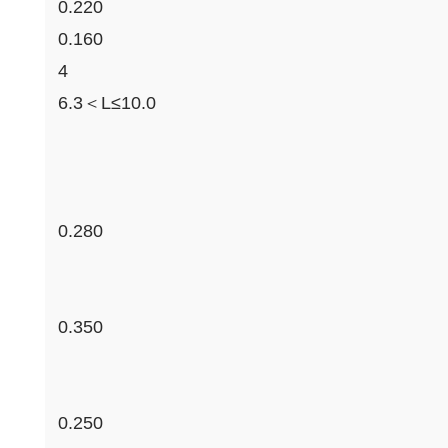
0.220
0.160
4
6.3＜L≤10.0
0.280
0.350
0.250