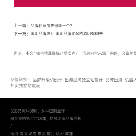
上一篇：
品牌和营销先做哪一个？
下一篇：
国潮品牌设计 国潮品牌崛起的原因有哪些
声明：本文“ 如何精准提炼产品卖点？ ”信息内容来源于网络，文
友情链接：
品牌升级VI设计
出海品牌独立站设计
品牌出海
机器
外贸独立站建设
B2B品牌从0到1，从中国到全球
做企业的第二市场部，持续陪跑品牌成长
/
福田 南山 龙岗 东莞 厦门 达州 成都