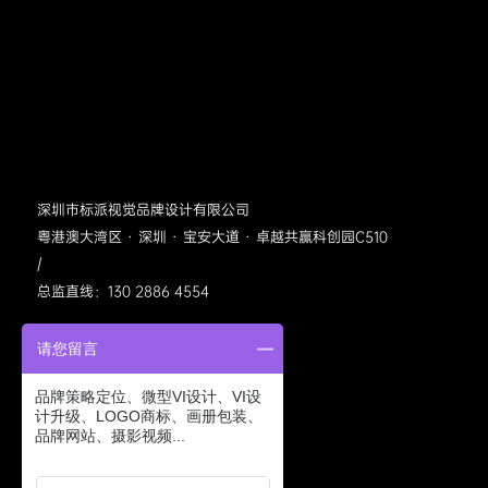
深圳市标派视觉品牌设计有限公司
粤港澳大湾区 · 深圳 · 宝安大道 · 卓越共赢科创园C510
/
总监直线：130 2886 4554
请您留言
品牌策略定位、微型VI设计、VI设
计升级、LOGO商标、画册包装、
品牌网站、摄影视频...
标派视觉公众号