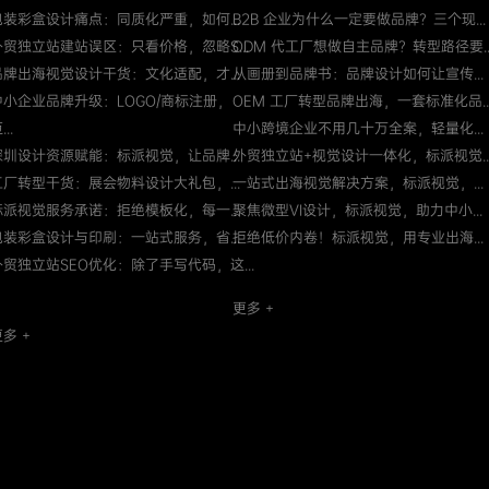
包装彩盒设计痛点：同质化严重，如何...
B2B 企业为什么一定要做品牌？三个现...
外贸独立站建站误区：只看价格，忽略S...
ODM 代工厂想做自主品牌？转型路径要..
品牌出海视觉设计干货：文化适配，才...
从画册到品牌书：品牌设计如何让宣传...
中小企业品牌升级：LOGO/商标注册，
OEM 工厂转型品牌出海，一套标准化品..
...
中小跨境企业不用几十万全案，轻量化...
深圳设计资源赋能：标派视觉，让品牌...
外贸独立站+视觉设计一体化，标派视觉..
工厂转型干货：展会物料设计大礼包，...
一站式出海视觉解决方案，标派视觉，...
标派视觉服务承诺：拒绝模板化，每一...
聚焦微型VI设计，标派视觉，助力中小...
包装彩盒设计与印刷：一站式服务，省...
拒绝低价内卷！标派视觉，用专业出海...
外贸独立站SEO优化：除了手写代码，这...
更多 +
多 +