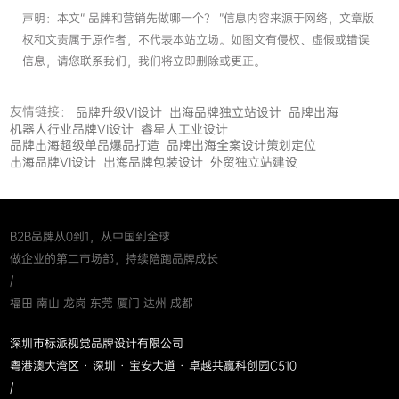
声明：本文“ 品牌和营销先做哪一个？ ”信息内容来源于网络，文章版
权和文责属于原作者，不代表本站立场。如图文有侵权、虚假或错误
信息，请您联系我们，我们将立即删除或更正。
友情链接：
品牌升级VI设计
出海品牌独立站设计
品牌出海
机器人行业品牌VI设计
睿星人工业设计
品牌出海超级单品爆品打造
品牌出海全案设计策划定位
出海品牌VI设计
出海品牌包装设计
外贸独立站建设
B2B品牌从0到1，从中国到全球
做企业的第二市场部，持续陪跑品牌成长
/
福田 南山 龙岗 东莞 厦门 达州 成都
深圳市标派视觉品牌设计有限公司
粤港澳大湾区 · 深圳 · 宝安大道 · 卓越共赢科创园C510
/