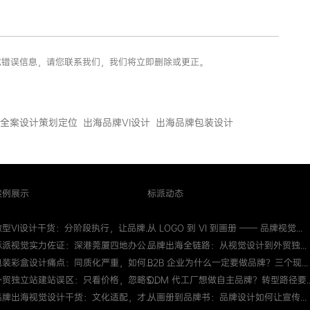
假或错误信息，请您联系我们，我们将立即删除或更正。
全案设计策划定位
出海品牌VI设计
出海品牌包装设计
案例展示
标派动态
微型VI设计干货：分阶段执行，让品牌...
从 LOGO 到 VI 到画册 —— 品牌视觉...
标派视觉实力佐证：深港莞厦四地办公...
品牌出海全链路：从视觉设计到外贸独...
包装彩盒设计痛点：同质化严重，如何...
B2B 企业为什么一定要做品牌？三个现...
外贸独立站建站误区：只看价格，忽略S...
ODM 代工厂想做自主品牌？转型路径要..
品牌出海视觉设计干货：文化适配，才...
从画册到品牌书：品牌设计如何让宣传...