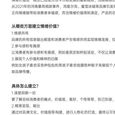
情绪价值这一概念已经成为当今市场发展的最新趋势
，
当顾客感
从
2021
年的河南暴雨捐款事件，鸿星尔克、蜜雪冰城等品牌引发
正向情绪能带给消费者幸福感，而当情绪价值得到满足，产品的
从哪些方面建立情绪价值？
1.
情感共鸣
品牌的所有信息输出都是和消费者产生情感共鸣实现情绪连接，
2.
参与感和专属感
让消费者有参与感和专属感，例如喜茶定制杯贴活动，不仅让消
3.
展现个人价值和精神的归属
例如女孩子喜欢买各种包包和男孩子喜欢收藏各种鞋子来展现个
助品牌传播。
具体怎么建立？
1.
清楚洞察一切
要了解目标消费者的痛点、价值观、喜好、个性等等，知己知彼
2.
精准呈现、输出
通过对品牌文化、价值观等构建，进行人格化的打造，最终以可