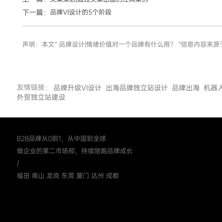
下一篇：
品牌VI设计的5个阶段
声明：本文“ 品牌设计|情绪价值对一个品牌有什么用？ ”信息内容
友情链接：
品牌升级VI设计
出海品牌独立站设计
品牌出海
机器
外贸独立站建设
B2B品牌从0到1，从中国到全球
做企业的第二市场部，持续陪跑品牌成长
/
福田 南山 龙岗 东莞 厦门 达州 成都