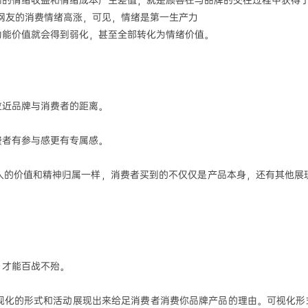
知的情绪收益和情绪成本产生差值，就是顾客在与品牌的交往过程中获得
网友的消费情绪高涨，可见，情绪是第一生产力
功能价值就会得到弱化，甚至全部转化为情绪价值。
拉近品牌与消费者的距离。
费者有参与感更有专属感。
人的价值和精神归属一样，消费者买到的不仅仅是产品本身，还有其他展
，才能百战不殆。
视化的形式和活动展现出来给足消费者消费你品牌产品的理由。可视化形