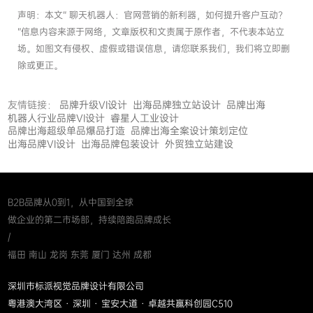
声明：本文“ 聊天机器人：官网营销的新利器，如何提升客户互动？
”信息内容来源于网络，文章版权和文责属于原作者，不代表本站立
场。如图文有侵权、虚假或错误信息，请您联系我们，我们将立即删
除或更正。
友情链接：
品牌升级VI设计
出海品牌独立站设计
品牌出海
机器人行业品牌VI设计
睿星人工业设计
品牌出海超级单品爆品打造
品牌出海全案设计策划定位
出海品牌VI设计
出海品牌包装设计
外贸独立站建设
B2B品牌从0到1，从中国到全球
做企业的第二市场部，持续陪跑品牌成长
/
福田 南山 龙岗 东莞 厦门 达州 成都
深圳市标派视觉品牌设计有限公司
粤港澳大湾区 · 深圳 · 宝安大道 · 卓越共赢科创园C510