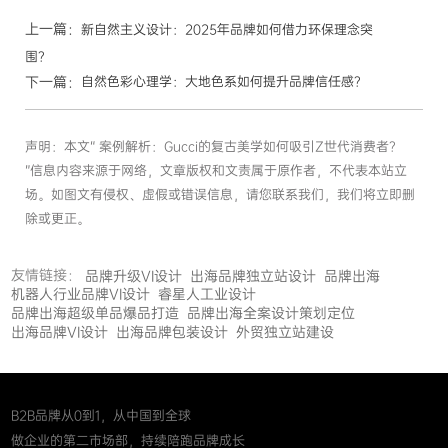
上一篇：
新自然主义设计：2025年品牌如何借力环保理念突
围？
下一篇：
自然色彩心理学：大地色系如何提升品牌信任感？
声明：本文“ 案例解析：Gucci的复古美学如何吸引Z世代消费者？
”信息内容来源于网络，文章版权和文责属于原作者，不代表本站立
场。如图文有侵权、虚假或错误信息，请您联系我们，我们将立即删
除或更正。
友情链接：
品牌升级VI设计
出海品牌独立站设计
品牌出海
机器人行业品牌VI设计
睿星人工业设计
品牌出海超级单品爆品打造
品牌出海全案设计策划定位
出海品牌VI设计
出海品牌包装设计
外贸独立站建设
B2B品牌从0到1，从中国到全球
做企业的第二市场部，持续陪跑品牌成长