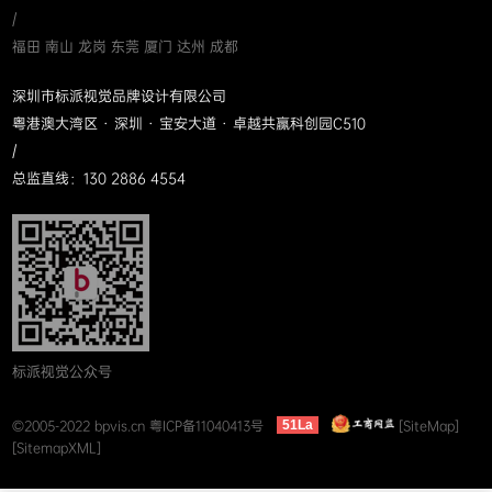
/
福田 南山 龙岗 东莞 厦门 达州 成都
深圳市标派视觉品牌设计有限公司
粤港澳大湾区 · 深圳 · 宝安大道 · 卓越共赢科创园C510
/
总监直线：130 2886 4554
标派视觉公众号
©2005-2022 bpvis.cn
粤ICP备11040413号
[SiteMap]
51La
[SitemapXML]