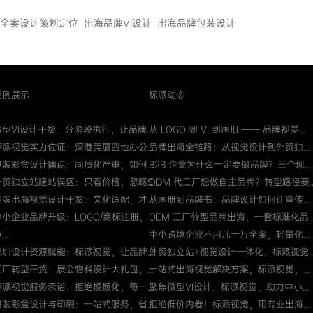
全案设计策划定位
出海品牌VI设计
出海品牌包装设计
案例展示
标派动态
微型VI设计干货：分阶段执行，让品牌...
从 LOGO 到 VI 到画册 —— 品牌视觉...
标派视觉实力佐证：深港莞厦四地办公...
品牌出海全链路：从视觉设计到外贸独...
包装彩盒设计痛点：同质化严重，如何...
B2B 企业为什么一定要做品牌？三个现...
外贸独立站建站误区：只看价格，忽略S...
ODM 代工厂想做自主品牌？转型路径要..
品牌出海视觉设计干货：文化适配，才...
从画册到品牌书：品牌设计如何让宣传...
中小企业品牌升级：LOGO/商标注册，
OEM 工厂转型品牌出海，一套标准化品..
...
中小跨境企业不用几十万全案，轻量化...
深圳设计资源赋能：标派视觉，让品牌...
外贸独立站+视觉设计一体化，标派视觉..
工厂转型干货：展会物料设计大礼包，...
一站式出海视觉解决方案，标派视觉，...
标派视觉服务承诺：拒绝模板化，每一...
聚焦微型VI设计，标派视觉，助力中小...
包装彩盒设计与印刷：一站式服务，省...
拒绝低价内卷！标派视觉，用专业出海...