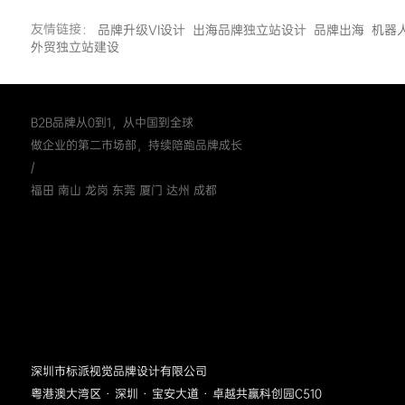
友情链接：
品牌升级VI设计
出海品牌独立站设计
品牌出海
机器
外贸独立站建设
B2B品牌从0到1，从中国到全球
做企业的第二市场部，持续陪跑品牌成长
/
福田 南山 龙岗 东莞 厦门 达州 成都
深圳市标派视觉品牌设计有限公司
粤港澳大湾区 · 深圳 · 宝安大道 · 卓越共赢科创园C510