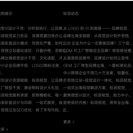
案例展示
标派动态
微型VI设计干货：分阶段执行，让品牌...
从 LOGO 到 VI 到画册 —— 品牌视觉...
标派视觉实力佐证：深港莞厦四地办公...
品牌出海全链路：从视觉设计到外贸独...
包装彩盒设计痛点：同质化严重，如何...
B2B 企业为什么一定要做品牌？三个现...
外贸独立站建站误区：只看价格，忽略S...
ODM 代工厂想做自主品牌？转型路径要..
品牌出海视觉设计干货：文化适配，才...
从画册到品牌书：品牌设计如何让宣传...
中小企业品牌升级：LOGO/商标注册，
OEM 工厂转型品牌出海，一套标准化品..
...
中小跨境企业不用几十万全案，轻量化...
深圳设计资源赋能：标派视觉，让品牌...
外贸独立站+视觉设计一体化，标派视觉..
工厂转型干货：展会物料设计大礼包，...
一站式出海视觉解决方案，标派视觉，...
标派视觉服务承诺：拒绝模板化，每一...
聚焦微型VI设计，标派视觉，助力中小...
包装彩盒设计与印刷：一站式服务，省...
拒绝低价内卷！标派视觉，用专业出海...
外贸独立站SEO优化：除了手写代码，这...
更多 +
多 +