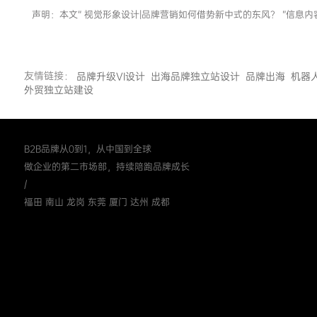
声明：本文“ 视觉形象设计|品牌营销如何借势新中式的东风？ ”信
友情链接：
品牌升级VI设计
出海品牌独立站设计
品牌出海
机器
外贸独立站建设
B2B品牌从0到1，从中国到全球
做企业的第二市场部，持续陪跑品牌成长
/
福田 南山 龙岗 东莞 厦门 达州 成都