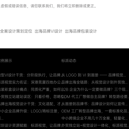
权、虚假或错误信息，请您联系我们，我们将立即删除或更正。
全案设计策划定位
出海品牌VI设计
出海品牌包装设计
案例展示
标派动态
微型VI设计干货：分阶段执行，让品牌...
从 LOGO 到 VI 到画册 —— 品牌视觉...
标派视觉实力佐证：深港莞厦四地办公...
品牌出海全链路：从视觉设计到外贸独...
包装彩盒设计痛点：同质化严重，如何...
B2B 企业为什么一定要做品牌？三个现...
外贸独立站建站误区：只看价格，忽略S...
ODM 代工厂想做自主品牌？转型路径要..
品牌出海视觉设计干货：文化适配，才...
从画册到品牌书：品牌设计如何让宣传...
中小企业品牌升级：LOGO/商标注册，
OEM 工厂转型品牌出海，一套标准化品..
...
中小跨境企业不用几十万全案，轻量化...
深圳设计资源赋能：标派视觉，让品牌...
外贸独立站+视觉设计一体化，标派视觉..