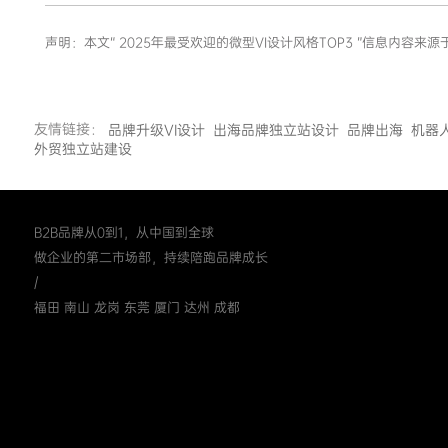
声明：本文“ 2025年最受欢迎的微型VI设计风格TOP3 ”信息
友情链接：
品牌升级VI设计
出海品牌独立站设计
品牌出海
机器
外贸独立站建设
B2B品牌从0到1，从中国到全球
做企业的第二市场部，持续陪跑品牌成长
/
福田 南山 龙岗 东莞 厦门 达州 成都