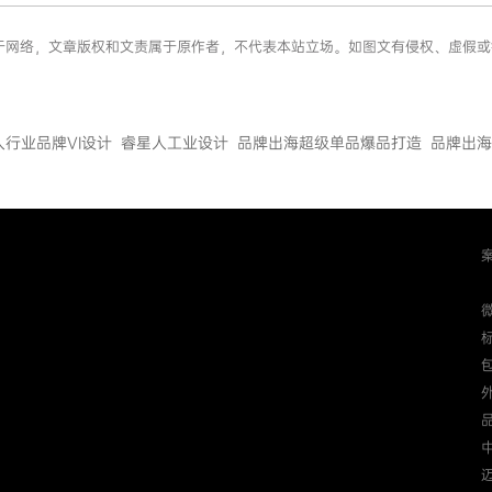
内容来源于网络，文章版权和文责属于原作者，不代表本站立场。如图文有侵权、虚
人行业品牌VI设计
睿星人工业设计
品牌出海超级单品爆品打造
品牌出海
迈