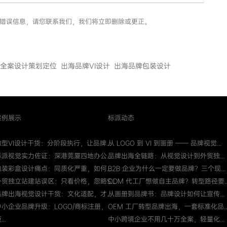
假或错误信息，请您联系我们，我们将立即删除或更正。
全案设计策划定位
出海品牌VI设计
出海品牌包装设计
案例展示
标派动态
微型VI设计干货：分阶段执行，让品牌...
从 LOGO 到 VI 到画册 —— 品牌视觉...
标派视觉实力佐证：深港莞厦四地办公...
品牌出海全链路：从视觉设计到外贸独...
包装彩盒设计痛点：同质化严重，如何...
B2B 企业为什么一定要做品牌？三个现...
外贸独立站建站误区：只看价格，忽略S...
ODM 代工厂想做自主品牌？转型路径要..
品牌出海视觉设计干货：文化适配，才...
从画册到品牌书：品牌设计如何让宣传...
中小企业品牌升级：LOGO/商标注册，
OEM 工厂转型品牌出海，一套标准化品..
...
中小跨境企业不用几十万全案，轻量化...