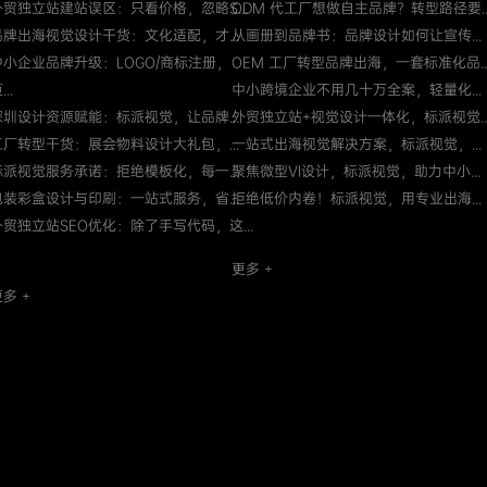
外贸独立站建站误区：只看价格，忽略S...
ODM 代工厂想做自主品牌？转型路径要..
品牌出海视觉设计干货：文化适配，才...
从画册到品牌书：品牌设计如何让宣传...
中小企业品牌升级：LOGO/商标注册，
OEM 工厂转型品牌出海，一套标准化品..
...
中小跨境企业不用几十万全案，轻量化...
深圳设计资源赋能：标派视觉，让品牌...
外贸独立站+视觉设计一体化，标派视觉..
工厂转型干货：展会物料设计大礼包，...
一站式出海视觉解决方案，标派视觉，...
标派视觉服务承诺：拒绝模板化，每一...
聚焦微型VI设计，标派视觉，助力中小...
包装彩盒设计与印刷：一站式服务，省...
拒绝低价内卷！标派视觉，用专业出海...
外贸独立站SEO优化：除了手写代码，这...
更多 +
多 +