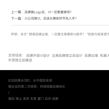
上一篇：
品牌换Logo后，VI一定要重做吗？
下一篇：
小公司做VI，应该从哪些环节先入手？
声明：本文“ 跨境品牌出海，一定要注意哪些VI细节？ ”信息内容
友情链接：
品牌升级VI设计
出海品牌独立站设计
品牌出海
机器
外贸独立站建设
B2B品牌从0到1，从中国到全球
做企业的第二市场部，持续陪跑品牌成长
/
福田 南山 龙岗 东莞 厦门 达州 成都