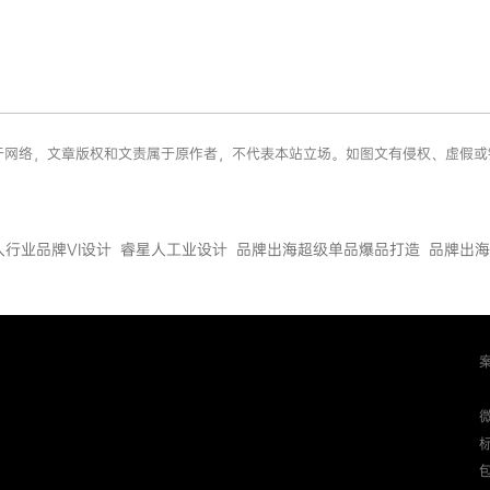
来源于网络，文章版权和文责属于原作者，不代表本站立场。如图文有侵权、虚假
人行业品牌VI设计
睿星人工业设计
品牌出海超级单品爆品打造
品牌出海