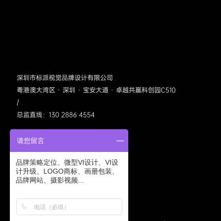
深圳市标派视觉品牌设计有限公司
粤港澳大湾区 · 深圳 · 宝安大道 · 卓越共赢科创园C510
/
总监直线：130 2886 4554
请您留言
品牌策略定位、微型VI设计、VI设
计升级、LOGO商标、画册包装、
品牌网站、摄影视频...
标派视觉公众号