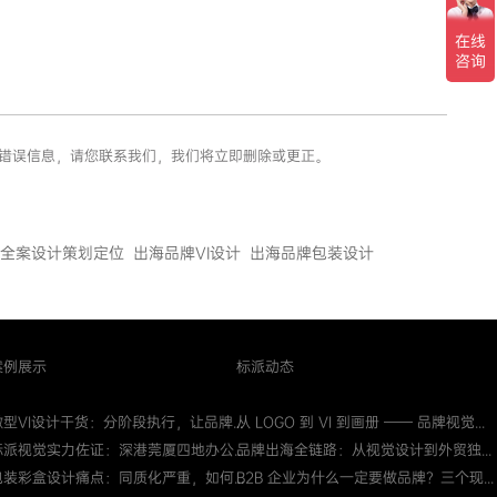
或错误信息，请您联系我们，我们将立即删除或更正。
全案设计策划定位
出海品牌VI设计
出海品牌包装设计
案例展示
标派动态
微型VI设计干货：分阶段执行，让品牌...
从 LOGO 到 VI 到画册 —— 品牌视觉...
标派视觉实力佐证：深港莞厦四地办公...
品牌出海全链路：从视觉设计到外贸独...
包装彩盒设计痛点：同质化严重，如何...
B2B 企业为什么一定要做品牌？三个现...