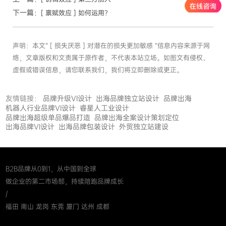
下一篇：
[ 禀赋效应 ] 如何运用？
声明：本文“ [ 损失厌恶 ] 对潜在的损失更加敏感 ”信息内容来源于网
络，文章版权和文责属于原作者，不代表本站立场。如图文有侵权、
虚假或错误信息，请您联系我们，我们将立即删除或更正。
友情链接：
品牌升级VI设计
出海品牌独立站设计
品牌出海
机器人行业品牌VI设计
睿星人工业设计
品牌出海超级单品爆品打造
品牌出海全案设计策划定位
出海品牌VI设计
出海品牌包装设计
外贸独立站建设
B2B品牌从0到1，从中国到全球
做企业的第二市场部，持续陪跑品牌成长
/
福田 南山 龙岗 东莞 厦门 达州 成都