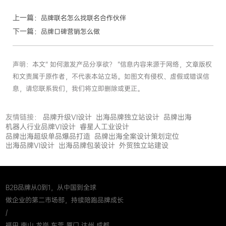
上一篇：
品牌联名怎么找联名合作伙伴
下一篇：
品牌口碑营销怎么做
声明：本文“ 如何激发产品分享欲？ ”信息内容来源于网络，文章版权
和文责属于原作者，不代表本站立场。如图文有侵权、虚假或错误信
息，请您联系我们，我们将立即删除或更正。
友情链接：
品牌升级VI设计
出海品牌独立站设计
品牌出海
机器人行业品牌VI设计
睿星人工业设计
品牌出海超级单品爆品打造
品牌出海全案设计策划定位
出海品牌VI设计
出海品牌包装设计
外贸独立站建设
B2B品牌从0到1，从中国到全球
做企业的第二市场部，持续陪跑品牌成长
/
福田 南山 龙岗 东莞 厦门 达州 成都